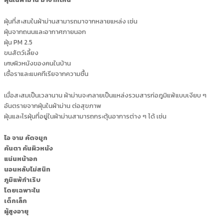
ฝุ่นที่สะสมในผ้าม่านสามารถมาจากหลายแหล่ง เช่น
ฝุ่นจากถนนและอากาศภายนอก
ฝุ่น PM 2.5
ขนสัตว์เลี้ยง
เศษผิวหนังของคนในบ้าน
เชื้อราและแบคทีเรียจากความชื้น
เมื่อสะสมเป็นเวลานาน ผ้าม่านจะกลายเป็นแหล่งรวมสารก่อภูมิแพ้แบบเงียบ ๆ
อันตรายจากฝุ่นในผ้าม่าน ต่อสุขภาพ
ฝุ่นและไรฝุ่นที่อยู่ในผ้าม่านสามารถกระตุ้นอาการต่าง ๆ ได้ เช่น
ไอ จาม คัดจมูก
คันตา คันผิวหนัง
แน่นหน้าอก
นอนหลับไม่สนิท
ภูมิแพ้กำเริบ
โดยเฉพาะใน
เด็กเล็ก
ผู้สูงอายุ