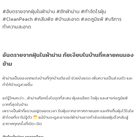
#อันตรายจากฝุ่นในผ้าม่าน #ซักผ้าม่าน #กำจัดไรฝุ่น
#CleanPeach #คลีนพีช #บ้านสะอาด #ลดภูมิแพ้ #บริการ
ทำความสะอาด
อันตรายจากฝุ่นในผ้าม่าน ภัยเงียบในบ้านที่หลายคนมอง
ข้าม
ผ้าม่านเป็นของตกแต่งบ้านที่ทุกบ้านต้องมี ช่วยบังแดด เพิ่มความเป็นส่วนตัว และ
ทำให้บ้านดูสวยขึ้น
แต่รู้ไหมคะว่า… ผ้าม่านคือหนึ่งในจุดที่สะสม ฝุ่นละเอียด ไรฝุ่น และสารก่อภูมิแพ้
มากที่สุดในบ้าน
เพราะเป็นผ้าที่แขวนอยู่ตลอดเวลา รับฝุ่นจากอากาศภายนอก และกักเก็บฝุ่นไว้ในใย
ผ้าโดยที่เราไม่รู้ตัว
แม้บ้านจะดูสะอาดแต่ผ้าม่านอาจกำลังปล่อยฝุ่นจิ๋วกลับสู่
อากาศทุกครั้งที่เปิด–ปิด
ฝุ่นในผ้าม่าน มาจากไหน