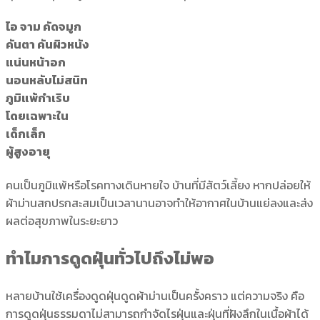
ไอ จาม คัดจมูก
คันตา คันผิวหนัง
แน่นหน้าอก
นอนหลับไม่สนิท
ภูมิแพ้กำเริบ
โดยเฉพาะใน
เด็กเล็ก
ผู้สูงอายุ
คนเป็นภูมิแพ้หรือโรคทางเดินหายใจ บ้านที่มีสัตว์เลี้ยง หากปล่อยให้
ผ้าม่านสกปรกสะสมเป็นเวลานานอาจทำให้อากาศในบ้านแย่ลงและส่ง
ผลต่อสุขภาพในระยะยาว
ทำไมการดูดฝุ่นทั่วไปถึงไม่พอ
หลายบ้านใช้เครื่องดูดฝุ่นดูดผ้าม่านเป็นครั้งคราว แต่ความจริง คือ
การดูดฝุ่นธรรมดาไม่สามารถกำจัดไรฝุ่นและฝุ่นที่ฝังลึกในเนื้อผ้าได้