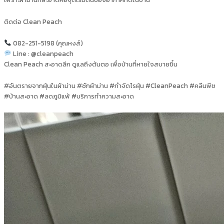
ติดต่อ Clean Peach
082-251-5198 (คุณหงส์)
Line : @cleanpeach
Clean Peach สะอาดลึก ดูแลถึงต้นตอ เพื่อบ้านที่หายใจสบายขึ้น
#อันตรายจากฝุ่นในผ้าม่าน #ซักผ้าม่าน #กำจัดไรฝุ่น #CleanPeach #คลีนพีช
#บ้านสะอาด #ลดภูมิแพ้ #บริการทำความสะอาด