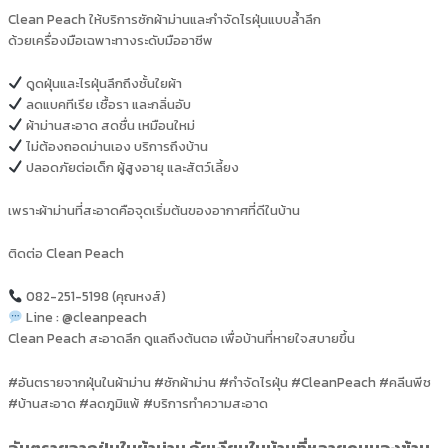
Clean Peach ให้บริการซักผ้าม่านและกำจัดไรฝุ่นแบบล้ำลึก
ด้วยเครื่องมือเฉพาะทางระดับมืออาชีพ
ดูดฝุ่นและไรฝุ่นลึกถึงชั้นใยผ้า
ลดแบคทีเรีย เชื้อรา และกลิ่นอับ
ผ้าม่านสะอาด สดชื่น เหมือนใหม่
ไม่ต้องถอดม่านเอง บริการถึงบ้าน
ปลอดภัยต่อเด็ก ผู้สูงอายุ และสัตว์เลี้ยง
เพราะผ้าม่านที่สะอาดคือจุดเริ่มต้นของอากาศที่ดีในบ้าน
ติดต่อ Clean Peach
082-251-5198 (คุณหงส์)
Line : @cleanpeach
Clean Peach สะอาดลึก ดูแลถึงต้นตอ เพื่อบ้านที่หายใจสบายขึ้น
#อันตรายจากฝุ่นในผ้าม่าน #ซักผ้าม่าน #กำจัดไรฝุ่น #CleanPeach #คลีนพีช
#บ้านสะอาด #ลดภูมิแพ้ #บริการทำความสะอาด
อันตรายจากฝุ่นในผ้าม่าน ภัยเงียบในบ้านที่หลายคนมองข้าม