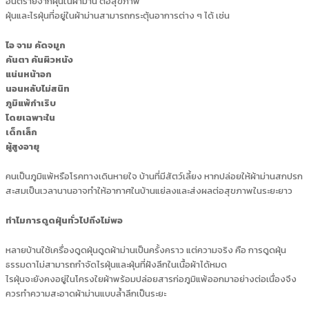
อันตรายจากฝุ่นในผ้าม่าน ต่อสุขภาพ
ฝุ่นและไรฝุ่นที่อยู่ในผ้าม่านสามารถกระตุ้นอาการต่าง ๆ ได้ เช่น
ไอ จาม คัดจมูก
คันตา คันผิวหนัง
แน่นหน้าอก
นอนหลับไม่สนิท
ภูมิแพ้กำเริบ
โดยเฉพาะใน
เด็กเล็ก
ผู้สูงอายุ
คนเป็นภูมิแพ้หรือโรคทางเดินหายใจ บ้านที่มีสัตว์เลี้ยง หากปล่อยให้ผ้าม่านสกปรก
สะสมเป็นเวลานานอาจทำให้อากาศในบ้านแย่ลงและส่งผลต่อสุขภาพในระยะยาว
ทำไมการดูดฝุ่นทั่วไปถึงไม่พอ
หลายบ้านใช้เครื่องดูดฝุ่นดูดผ้าม่านเป็นครั้งคราว แต่ความจริง คือ การดูดฝุ่น
ธรรมดาไม่สามารถกำจัดไรฝุ่นและฝุ่นที่ฝังลึกในเนื้อผ้าได้หมด
ไรฝุ่นจะยังคงอยู่ในโครงใยผ้าพร้อมปล่อยสารก่อภูมิแพ้ออกมาอย่างต่อเนื่องจึง
ควรทำความสะอาดผ้าม่านแบบล้ำลึกเป็นระยะ