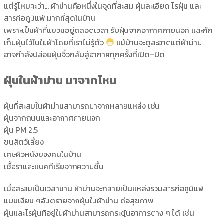
แต่รู้ไหมคะว่า… ผ้าม่านคือหนึ่งในจุดที่สะสม ฝุ่นละเอียด ไรฝุ่น และ
สารก่อภูมิแพ้ มากที่สุดในบ้าน
เพราะเป็นผ้าที่แขวนอยู่ตลอดเวลา รับฝุ่นจากอากาศภายนอก และกัก
เก็บฝุ่นไว้ในใยผ้าโดยที่เราไม่รู้ตัว
แม้บ้านจะดูสะอาดแต่ผ้าม่าน
อาจกำลังปล่อยฝุ่นจิ๋วกลับสู่อากาศทุกครั้งที่เปิด–ปิด
ฝุ่นในผ้าม่าน มาจากไหน
ฝุ่นที่สะสมในผ้าม่านสามารถมาจากหลายแหล่ง เช่น
ฝุ่นจากถนนและอากาศภายนอก
ฝุ่น PM 2.5
ขนสัตว์เลี้ยง
เศษผิวหนังของคนในบ้าน
เชื้อราและแบคทีเรียจากความชื้น
เมื่อสะสมเป็นเวลานาน ผ้าม่านจะกลายเป็นแหล่งรวมสารก่อภูมิแพ้
แบบเงียบ ๆอันตรายจากฝุ่นในผ้าม่าน ต่อสุขภาพ
ฝุ่นและไรฝุ่นที่อยู่ในผ้าม่านสามารถกระตุ้นอาการต่าง ๆ ได้ เช่น