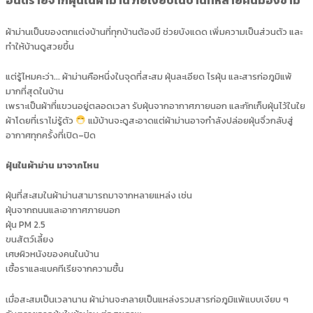
ผ้าม่านเป็นของตกแต่งบ้านที่ทุกบ้านต้องมี ช่วยบังแดด เพิ่มความเป็นส่วนตัว และ
ทำให้บ้านดูสวยขึ้น
แต่รู้ไหมคะว่า… ผ้าม่านคือหนึ่งในจุดที่สะสม ฝุ่นละเอียด ไรฝุ่น และสารก่อภูมิแพ้
มากที่สุดในบ้าน
เพราะเป็นผ้าที่แขวนอยู่ตลอดเวลา รับฝุ่นจากอากาศภายนอก และกักเก็บฝุ่นไว้ในใย
ผ้าโดยที่เราไม่รู้ตัว
แม้บ้านจะดูสะอาดแต่ผ้าม่านอาจกำลังปล่อยฝุ่นจิ๋วกลับสู่
อากาศทุกครั้งที่เปิด–ปิด
ฝุ่นในผ้าม่าน มาจากไหน
ฝุ่นที่สะสมในผ้าม่านสามารถมาจากหลายแหล่ง เช่น
ฝุ่นจากถนนและอากาศภายนอก
ฝุ่น PM 2.5
ขนสัตว์เลี้ยง
เศษผิวหนังของคนในบ้าน
เชื้อราและแบคทีเรียจากความชื้น
เมื่อสะสมเป็นเวลานาน ผ้าม่านจะกลายเป็นแหล่งรวมสารก่อภูมิแพ้แบบเงียบ ๆ