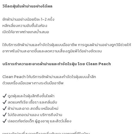
วิธีลดฝุ่นในผ้าม่านอย่างได้ผล
ซักผ้าม่านอย่างน้อยปีละ 1–2 ครั้ง
หลีกเลี่ยงความอับชื้นในห้อง
เปิดให้อากาศถ่ายเทสม่ำเสมอ
ใช้บริการซักผ้าม่านและกำจัดไรฝุ่นแบบมืออาชีพ การดูแลผ้าม่านอย่างถูกวิธีช่วยให้
อากาศในบ้านสะอาดขึ้นและลดความเสี่ยงภูมิแพ้ได้อย่างชัดเจน
บริการทำความสะอาดผ้าม่านและกำจัดไรฝุ่น โดย Clean Peach
Clean Peach ให้บริการซักผ้าม่านและกำจัดไรฝุ่นแบบล้ำลึก
ด้วยเครื่องมือเฉพาะทางระดับมืออาชีพ
ดูดฝุ่นและไรฝุ่นลึกถึงชั้นใยผ้า
ลดแบคทีเรีย เชื้อรา และกลิ่นอับ
ผ้าม่านสะอาด สดชื่น เหมือนใหม่
ไม่ต้องถอดม่านเอง บริการถึงบ้าน
ปลอดภัยต่อเด็ก ผู้สูงอายุ และสัตว์เลี้ยง
เพราะผ้าม่านที่สะอาดคือจุดเริ่มต้นของอากาศที่ดีในบ้าน