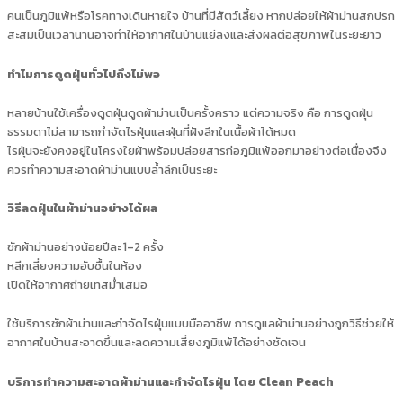
คนเป็นภูมิแพ้หรือโรคทางเดินหายใจ บ้านที่มีสัตว์เลี้ยง หากปล่อยให้ผ้าม่านสกปรก
สะสมเป็นเวลานานอาจทำให้อากาศในบ้านแย่ลงและส่งผลต่อสุขภาพในระยะยาว
ทำไมการดูดฝุ่นทั่วไปถึงไม่พอ
หลายบ้านใช้เครื่องดูดฝุ่นดูดผ้าม่านเป็นครั้งคราว แต่ความจริง คือ การดูดฝุ่น
ธรรมดาไม่สามารถกำจัดไรฝุ่นและฝุ่นที่ฝังลึกในเนื้อผ้าได้หมด
ไรฝุ่นจะยังคงอยู่ในโครงใยผ้าพร้อมปล่อยสารก่อภูมิแพ้ออกมาอย่างต่อเนื่องจึง
ควรทำความสะอาดผ้าม่านแบบล้ำลึกเป็นระยะ
วิธีลดฝุ่นในผ้าม่านอย่างได้ผล
ซักผ้าม่านอย่างน้อยปีละ 1–2 ครั้ง
หลีกเลี่ยงความอับชื้นในห้อง
เปิดให้อากาศถ่ายเทสม่ำเสมอ
ใช้บริการซักผ้าม่านและกำจัดไรฝุ่นแบบมืออาชีพ การดูแลผ้าม่านอย่างถูกวิธีช่วยให้
อากาศในบ้านสะอาดขึ้นและลดความเสี่ยงภูมิแพ้ได้อย่างชัดเจน
บริการทำความสะอาดผ้าม่านและกำจัดไรฝุ่น โดย Clean Peach