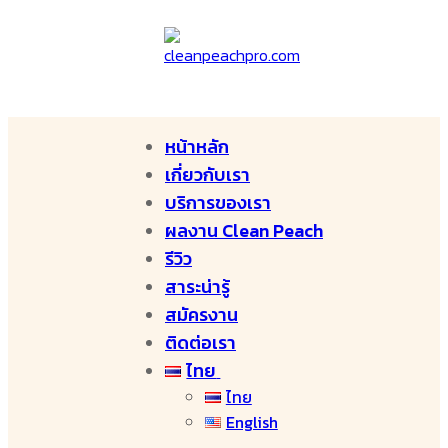
หน้าหลัก
เกี่ยวกับเรา
บริการของเรา
ผลงาน Clean Peach
รีวิว
สาระน่ารู้
สมัครงาน
ติดต่อเรา
ไทย
ไทย
English