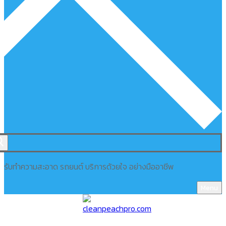
รับทำความสะอาด รถยนต์ บริการด้วยใจ อย่างมืออาชีพ
Menu